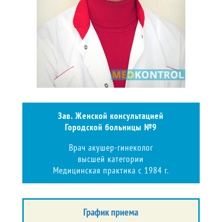
Зав. Женской консультацией
Городской больницы №9
Врач акушер-гинеколог
высшей категории
Медицинская практика с 1984 г.
График приема