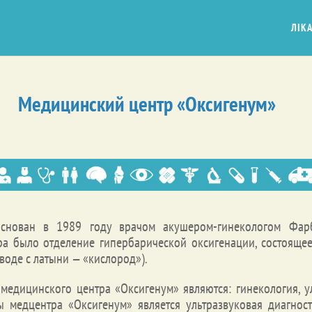
ЛІКА
Медицинский центр «Оксигенум»
основан в 1989 году врачом акушером-гинекологом Фар
а было отделение гипербарической оксигенации, состояще
воде с латыни — «кислород»).
едицинского центра «Оксигенум» являются: гинекология, ул
медцентра «Оксигенум» является ультразвуковая диагнос