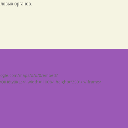
оловых органов.
google.com/maps/d/u/0/embed?
QIH8tyjIKLc4" width="100%" height="350"></iframe>