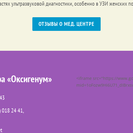
стях ультразвуковой диагностики, особенно в УЗИ женских п
ОТЗЫВЫ О МЕД. ЦЕНТРЕ
ра «Оксигенум»
<iframe src="https://www.
mid=1oFozw9Hi6U71_dIBrxsv
 43
 018 24 41,
et