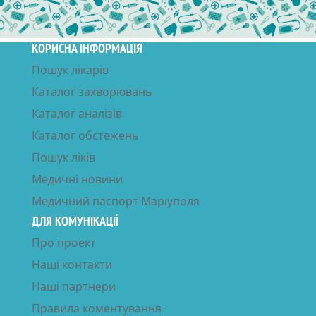
КОРИСНА ІНФОРМАЦІЯ
Пошук лікарів
Каталог захворювань
Каталог аналізів
Каталог обстежень
Пошук ліків
Медичні новини
Медичний паспорт Маріуполя
ДЛЯ КОМУНІКАЦІЇ
Про проект
Наші контакти
Наші партнери
Правила коментування