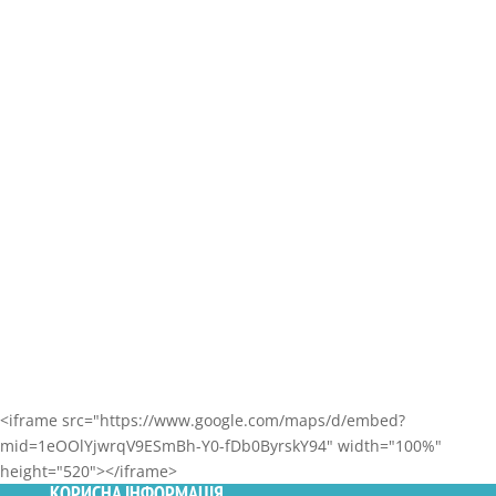
Приемное отделение: (0629) 51-50-15, (097) 427-66-
10
Директор (приемная): (0629) 51-32-35, (068) 839-89-
93
Консультативно-диагностическая поликлиника
МГБ №9
г. Мариуполь, пр. Нахимова, 35
Регистратура: (097)-427-66-10
<iframe src="https://www.google.com/maps/d/embed?
mid=1eOOlYjwrqV9ESmBh-Y0-fDb0ByrskY94" width="100%"
height="520"></iframe>
КОРИСНА ІНФОРМАЦІЯ