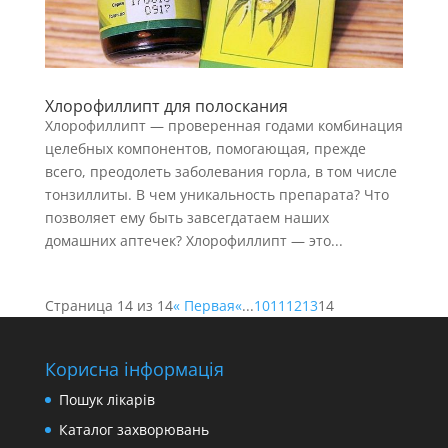
Хлорофиллипт для полоскания
Хлорофиллипт — проверенная годами комбинация
целебных компонентов, помогающая, прежде
всего, преодолеть заболевания горла, в том числе
тонзиллиты. В чем уникальность препарата? Что
позволяет ему быть завсегдатаем наших
домашних аптечек? Хлорофиллипт — это...
Страница 14 из 14
« Первая
«
...
10
11
12
13
14
Корисна інформація
Пошук лікарів
Каталог захворювань