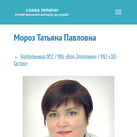
Мороз Татьяна Павловна
←
Горбольница №1
/
МЦ «Код Здоровья»
/
МЦ «3D-
Гастро»