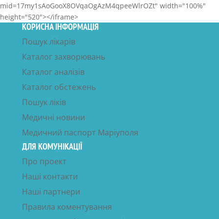
mid=17my1sAoGooX8OVqaOgAzM4qpeeWlrOZt" width="100%"
height="520"></iframe>
КОРИСНА ІНФОРМАЦІЯ
Пошук лікарів
Каталог захворювань
Каталог аналізів
Каталог обстежень
Пошук ліків
Медичні новини
Медичний паспорт Маріуполя
ДЛЯ КОМУНІКАЦІЇ
Про проект
Наші контакти
Наші партнери
Правила коментування