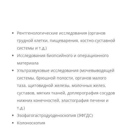
Перечень медицинских услуг Городской больницы
№1
Рентгенологические исследования (органов
грудной клетки, пищеварения, костно-суставной
системы и т.д.)
Исследования биопсийного и операционного
материала
Ультразвуковые исследования (мочевыводящей
системы, брюшной полости, органов малого
таза, щитовидной железы, молочных желез,
суставов, мягких тканей, доплерография сосудов
нижних конечностей, эластография печени и
т.д.)
Эзофагогастродуоденоскопия (ЭФГДС)
Колоноскопия