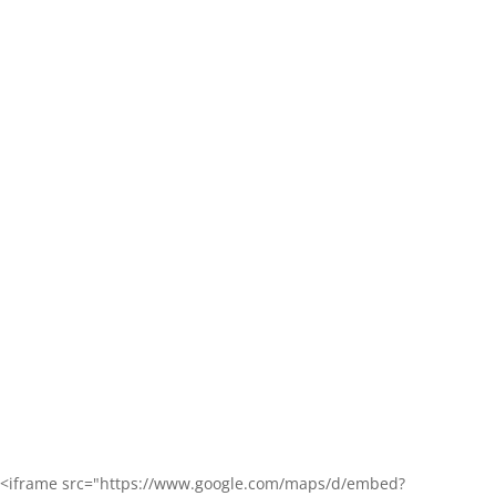
Мариупольская городская больница №1
г. Мариуполь, ул. Радина, 2
Приемное отделение: +38 (097) 076 62 44
Директор (приемная): (0629) 47-36-04, (096) 351 79
37
Клинико-диагностическая поликлиника МГБ №1
г. Мариуполь, ул. Клубная, 12
Регистратура: (0629) 56-39-95, (098) 770-79-22
<iframe src="https://www.google.com/maps/d/embed?