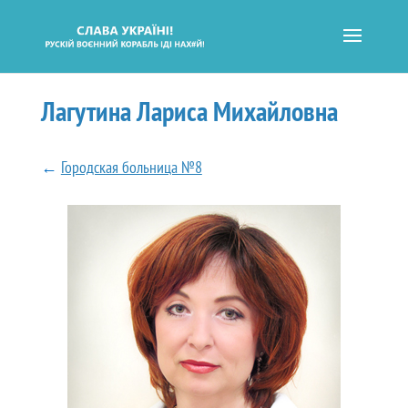
Лагутина Лариса Михайловна
←
Городская больница №8