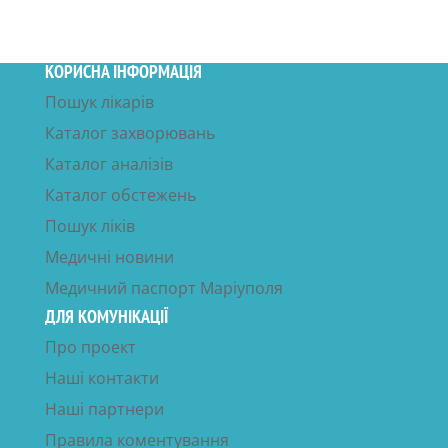
КОРИСНА ІНФОРМАЦІЯ
Пошук лікарів
Каталог захворювань
Каталог аналізів
Каталог обстежень
Пошук ліків
Медичні новини
Медичний паспорт Маріуполя
ДЛЯ КОМУНІКАЦІЇ
Про проект
Наші контакти
Наші партнери
Правила коментування