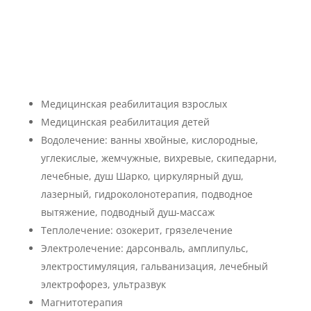
Перечень медицинских услуг
Городской больницы №8
Медицинская реабилитация взрослых
Медицинская реабилитация детей
Водолечение: ванны хвойные, кислородные,
углекислые, жемчужные, вихревые, скипедарни,
лечебные, душ Шарко, циркулярный душ,
лазерный, гидроколонотерапия, подводное
вытяжение, подводный душ-массаж
Теплолечение: озокерит, грязелечение
Электролечение: дарсонваль, амплипульс,
электростимуляция, гальванизация, лечебный
электрофорез, ультразвук
Магнитотерапия