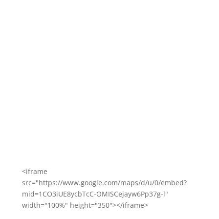
Городская больница №8
г. Мариуполь, ул. Левченко, 4
Директор (приемная): (0629) 46-93-91
Регистратура: (0629) 46-93-97, (067) 107 75 83
Стационар: (0629) 46-94-01
(098)-755-46-16
<iframe
src="https://www.google.com/maps/d/u/0/embed?
mid=1CO3iUE8ycbTcC-OMISCejayw6Pp37g-l"
width="100%" height="350"></iframe>