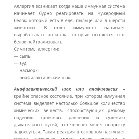
Аллергия возникает когда наша иммунная система
начинает бурно реагировать на чужеродный
белок, который есть в еде, пыльце или в шерсти
животных. В ответ иммунитет начинает
вырабатывать антитела, которые пытаются этот
белок нейтрализовать.
Симптомы аллергии:
— сыпь;
— зуд;
— насморк;
— анафилактический шок.
Анафилактический шок или анафилаксия
–
крайне опасное состояние, при котором иммунная
система выделяет настолько большое количество
химических веществ, способствующих резкому
падению кровяного давления и сужению
дыхательных путей, что человек может попросту
задохнуться. Такая реакция в основном наступает
спустя несколько минут после контакта с