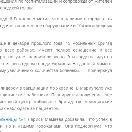
решения по госпитализации и сопровождают жителей
ородской голова.
дрей Ремпель отметил, что в наличии в городе есть
одачи, современное оборудование и 104 кислородных
еще в декабре прошлого года. 15 мобильных бригад
во всех районах. Имеют полное оснащение и все
рн. получает первичное звено. Эти средства идут на
о нет ни в одном городе Украины. На данный момент
ому увеличению количества больных», — подчеркнул
я лидером в вакцинации по Украине. В Мариуполе уже
медицинские работники. Планируется получение еще
енинговый центр мобильных бригад, где медицинские
как наблюдать за пациентом.
больницы №1
Лариса Мамаева добавила, что успех в
ми, но и нашими горожанами. Она подчеркнула, что