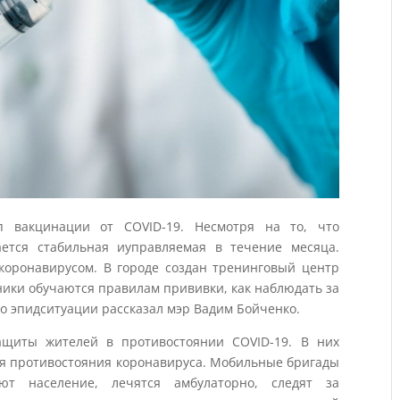
 вакцинации от COVID-19. Несмотря на то, что
тается стабильная иуправляемая в течение месяца.
коронавирусом. В городе создан тренинговый центр
ники обучаются правилам прививки, как наблюдать за
о эпидситуации рассказал мэр Вадим Бойченко.
щиты жителей в противостоянии COVID-19. В них
ия противостояния коронавируса. Мобильные бригады
ают население, лечятся амбулаторно, следят за