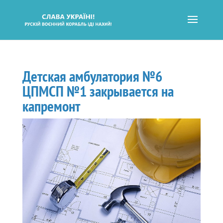
Детская амбулатория №6
ЦПМСП №1 закрывается на
капремонт