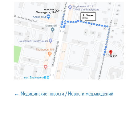
←
Медицинские новости
/
Новости медзаведений