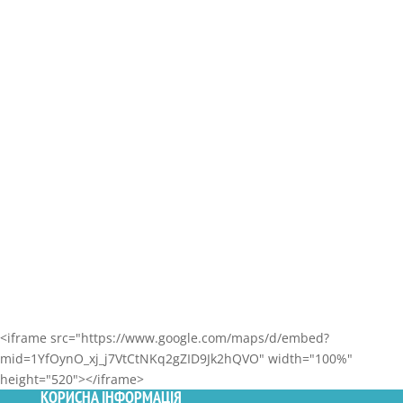
г. Мариуполь, пос. Мирный, ул. Варшавская,
106/32
Регистратура: (068) 209 76 28
Call-центр: (097) 111 45 67
Амбулатория № 10
г. Мариуполь, ул. Курчатова, 33а
Регистратура: (096) 670 03 70
Call-центр: (097) 111 45 67
<iframe src="https://www.google.com/maps/d/embed?
mid=1YfOynO_xj_j7VtCtNKq2gZID9Jk2hQVO" width="100%"
height="520"></iframe>
КОРИСНА ІНФОРМАЦІЯ