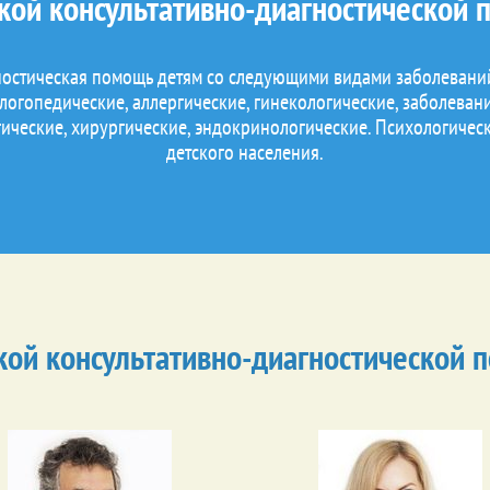
ской консультативно-диагностической 
ностическая помощь детям со следующими видами заболевани
 логопедические, аллергические, гинекологические, заболеван
гические, хирургические, эндокринологические. Психологиче
детского населения.
кой консультативно-диагностической 