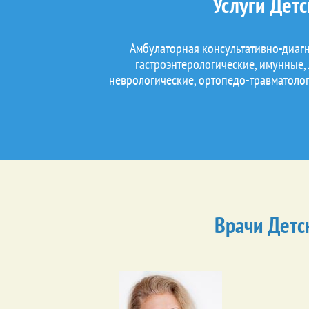
Услуги Дет
Амбулаторная консультативно-диаг
гастроэнтерологические, имунные,
неврологические, ортопедо-травматоло
Врачи Детс