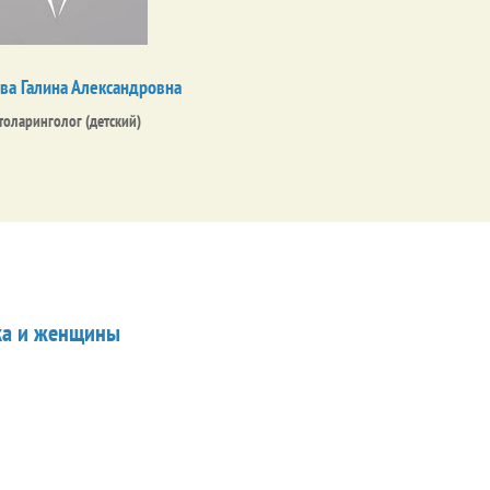
ва Галина Александровна
толаринголог (детский)
ка и женщины