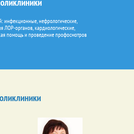
поликлиники
й: инфекционные, нефрологические,
ия ЛОР-органов, кардиологические,
ская помощь и проведение профосмотров
поликлиники