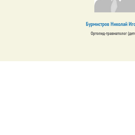
Бурмистров Николай Иг
Ортопед-травматолог (дет
Детская консультативно-
поликлини
г. Мариуполь, пр. Мир
МТМО здоровья ребенка и женщ