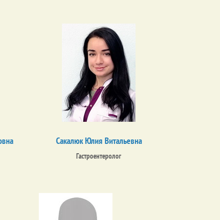
овна
Сакалюк Юлия Витальевна
Гастроентеролог