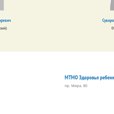
оревич
Суворо
ский)
О
диагностическая
МТМО Здоровья ребен
ка
пр. Мира, 80
а, 80,
ины, корпус №2