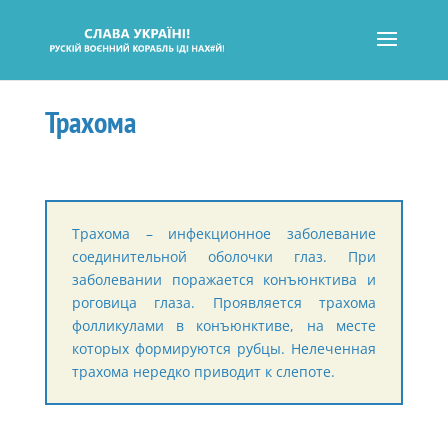
Трахома
Трахома – инфекционное заболевание
соединительной оболочки глаз. При
заболевании поражается конъюнктива и
роговица глаза. Проявляется трахома
фолликулами в конъюнктиве, на месте
которых формируются рубцы. Нелеченная
трахома нередко приводит к слепоте.