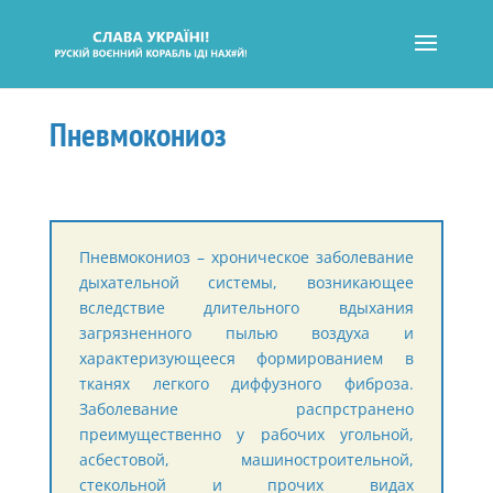
Пневмокониоз
Пневмокониоз – хроническое заболевание
дыхательной системы, возникающее
вследствие длительного вдыхания
загрязненного пылью воздуха и
характеризующееся формированием в
тканях легкого диффузного фиброза.
Заболевание распрстранено
преимущественно у рабочих угольной,
асбестовой, машиностроительной,
стекольной и прочих видах