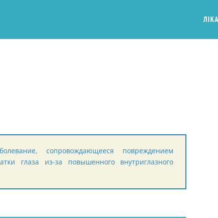
ЛІКА
болевание, сопровождающееся повреждением
атки глаза из-за повышенного внутриглазного