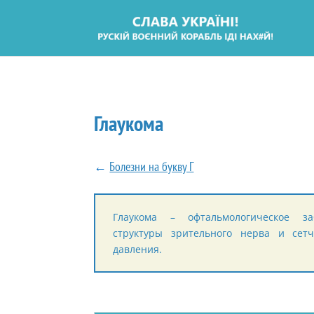
Глаукома
←
Болезни на букву Г
Глаукома – офтальмологическое за
структуры зрительного нерва и сетч
давления.