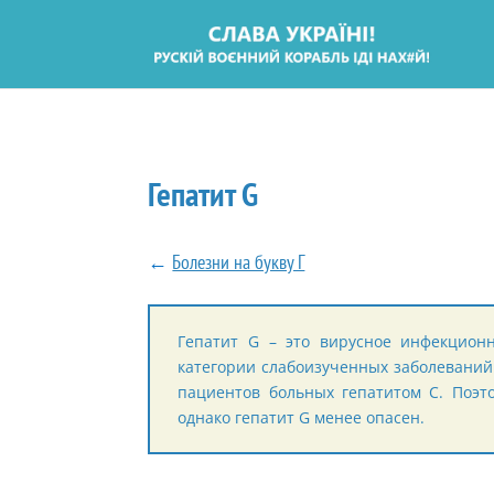
Гепатит G
←
Болезни на букву Г
Гепатит G – это вирусное инфекционн
категории слабоизученных заболеваний
пациентов больных гепатитом С. Поэт
однако гепатит G менее опасен.