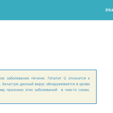
ЛІКА
ое заболевание печени. Гепатит G относится к
. Зачастую данный вирус обнаруживается в крови
ому признаки этих заболеваний в чем-то схожи,