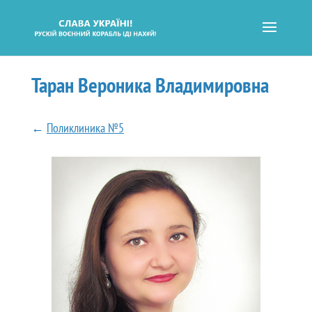
Таран Вероника Владимировна
←
Поликлиника №5