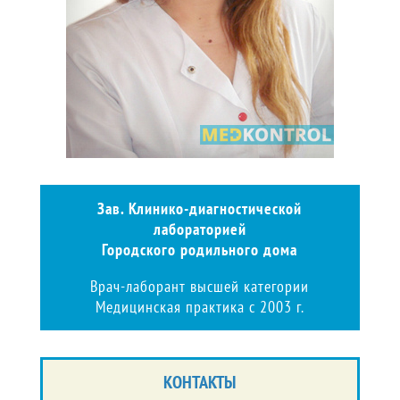
Зав. Клинико-диагностической
лабораторией
Городского родильного дома
Врач-лаборант высшей категории
Медицинская практика с 2003 г.
КОНТАКТЫ