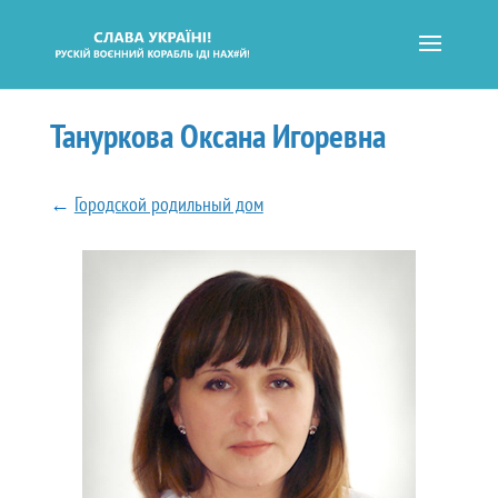
Тануркова Оксана Игоревна
←
Городской родильный дом