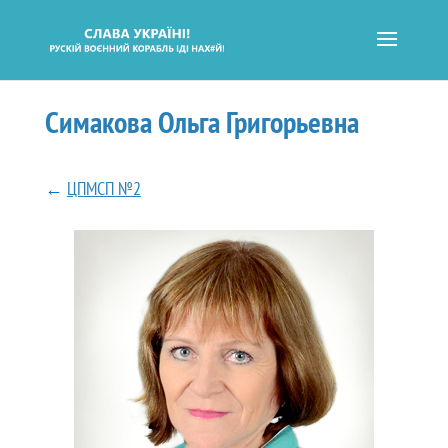
Симакова Ольга Григорьевна
←
ЦПМСП №2