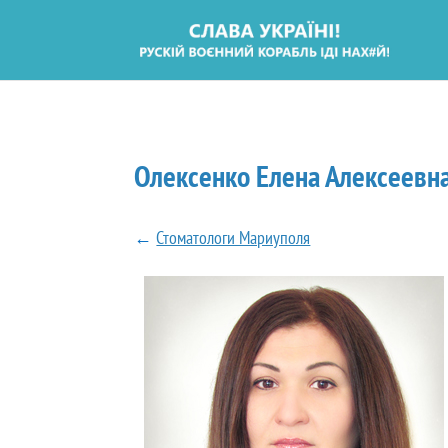
Олексенко Елена Алексеевн
←
Стоматологи Мариуполя