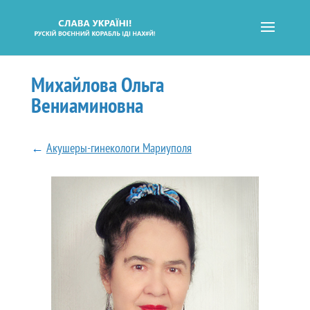
Михайлова Ольга
Вениаминовна
←
Акушеры-гинекологи Мариуполя