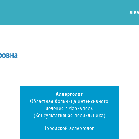
ЛІКА
ровна
Аллерголог
Областная больница интенсивного
лечения г.Мариуполь
(Консультативная поликлиника)
Городской аллерголог