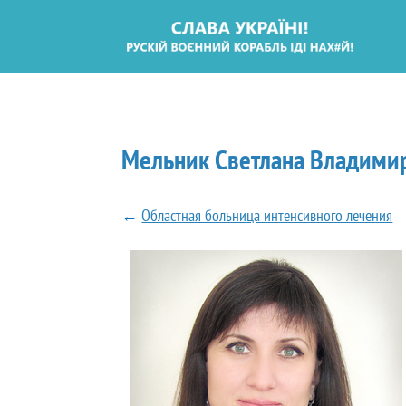
Мельник Светлана Владими
←
Областная больница интенсивного лечения