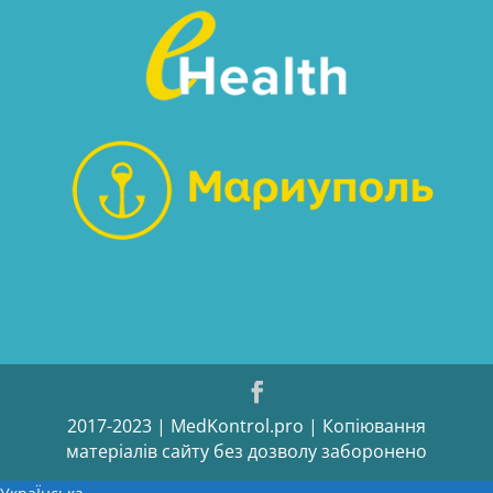
2017-2023 | MedKontrol.pro | Копіювання
матеріалів сайту без дозволу заборонено