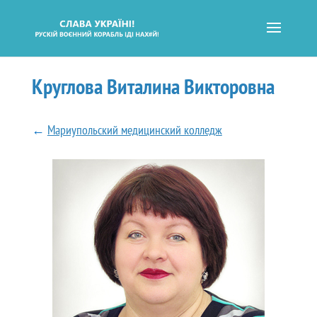
Круглова Виталина Викторовна
←
Мариупольский медицинский колледж