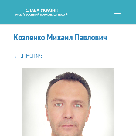
Козленко Михаил Павлович
←
ЦПМСП №5