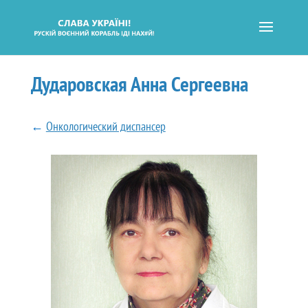
Дударовская Анна Сергеевна
←
Онкологический диспансер