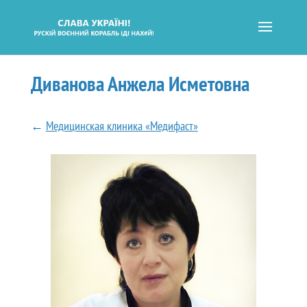
Диванова Анжела Исметовна
←
Медицинская клиника «Медифаст»