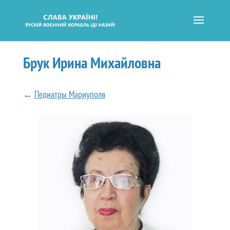
Брук Ирина Михайловна
←
Педиатры Мариуполя