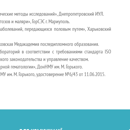
нические методы исследований», Днепропетровский ИУЛ.
озов и маляри», ГорСЭС г. Мариуполь.
 заболеваний, передающихся половым путем», Харьковский
ковская Медакадемия последипломного образования.
абораторий в соответствии с требованиями стандарта ISO
ого законодательства и управление качеством.
рной гематологии», ДонНМУ им. М. Горького.
МУ им. М. Горького,
удостоверение №6/43 от 11.06.2015.