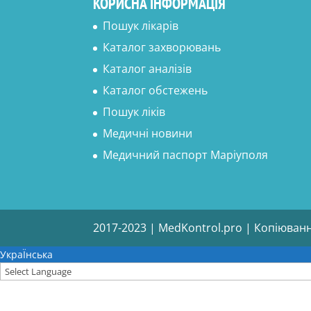
КОРИСНА ІНФОРМАЦІЯ
Пошук лікарів
Каталог захворювань
Каталог аналізів
Каталог обстежень
Пошук ліків
Медичні новини
Медичний паспорт Маріуполя
2017-2023 | MedKontrol.pro | Копіюван
УкраЇнська