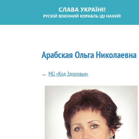
Арабская Ольга Николаевна
←
МЦ «Код Здоровья»