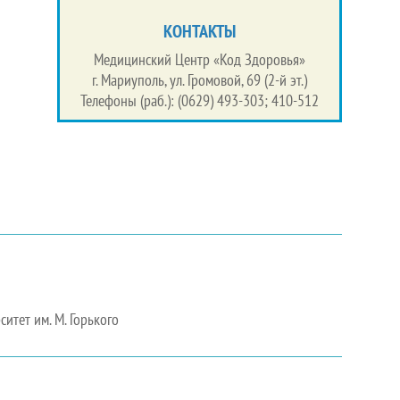
КОНТАКТЫ
Медицинский Центр «Код Здоровья»
г. Мариуполь, ул. Громовой, 69 (2-й эт.)
Телефоны (раб.): (0629) 493-303; 410-512
итет им. М. Горького