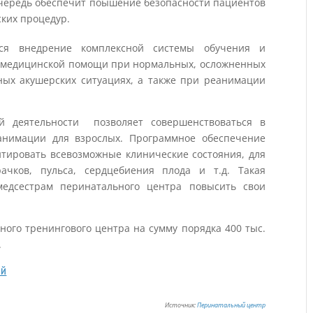
очередь обеспечит поышение безопасности пациентов
ких процедур.
тся внедрение комплексной системы обучения и
я медицинской помощи при нормальных, осложненных
нных акушерских ситуациях, а также при реанимации
й деятельности позволяет совершенствоваться в
еанимации для взрослых. Программное обеспечение
итировать всевозможные клинические состояния, для
ачков, пульса, сердцебиения плода и т.д. Такая
едсестрам перинатального центра повысить свои
ого тренингового центра на сумму порядка 400 тыс.
.
ий
Источник:
Перинатальный центр