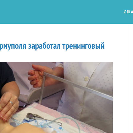
ЛІКА
риуполя заработал тренинговый