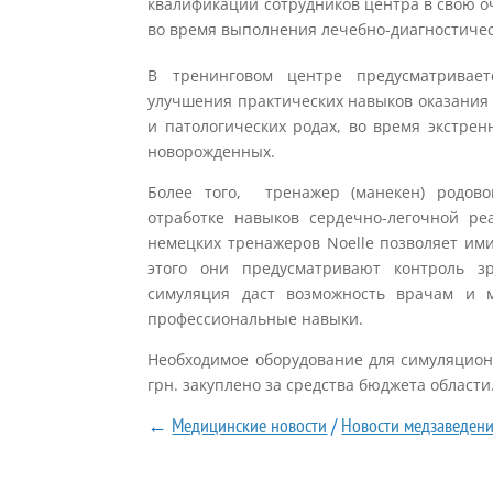
квалификации сотрудников центра в свою 
во время выполнения лечебно-диагностичес
В тренинговом центре предусматривае
улучшения практических навыков оказани
и патологических родах, во время экстре
новорожденных.
Более того, тренажер (манекен) родово
отработке навыков сердечно-легочной р
немецких тренажеров Noelle позволяет им
этого они предусматривают контроль зр
симуляция даст возможность врачам и м
профессиональные навыки.
Необходимое оборудование для симуляционн
грн. закуплено за средства бюджета области
←
Медицинские новости
/
Новости медзаведен