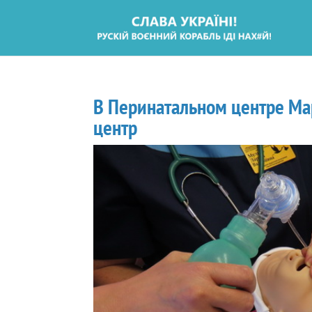
В Перинатальном центре Ма
центр