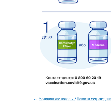
←
Медицинские новости
/
Новости медзаведен