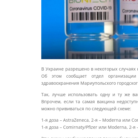
В Украине разрешено в некоторых случаях
Об этом сообщает отдел организации
здравоохранения Мариупольского городског
Так, лучше использовать одну и ту же ва
Впрочем, если та самая вакцина недоступ
можно прививаться по следующей схеме:
1-я доза – AstraZeneca, 2-я – Moderna или Co
1-я доза – Comirnaty/Pfizer или Moderna, 2-я