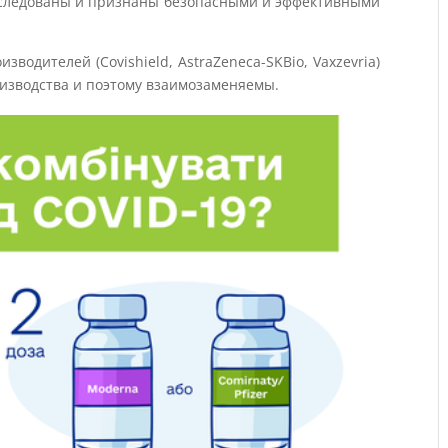
сследованы и признаны безопасными и эффективными
зводителей (Covishield, AstraZeneca-SKBio, Vaxzevria)
изводства и поэтому взаимозаменяемы.