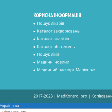
КОРИСНА ІНФОРМАЦІЯ
Пошук лікарів
Каталог захворювань
Каталог аналізів
Каталог обстежень
Пошук ліків
Медичні новини
Медичний паспорт Маріуполя
2017-2023 | MedKontrol.pro | Копіюван
УкраЇнська