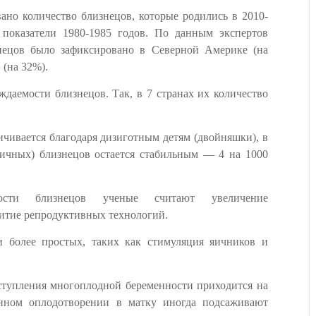
ано количество близнецов, которые родились в 2010-
 показатели 1980-1985 годов. По данным экспертов
нецов было зафиксировано в Северной Америке (на
 (на 32%).
ждаемости близнецов. Так, в 7 странах их количество
чивается благодаря дизиготным детям (двойняшки), в
тичных) близнецов остается стабильным — 4 на 1000
сти близнецов ученые считают увеличение
витие репродуктивных технологий.
и более простых, таких как стимуляция яичников и
аступления многоплодной беременности приходится на
енном оплодотворении в матку иногда подсаживают