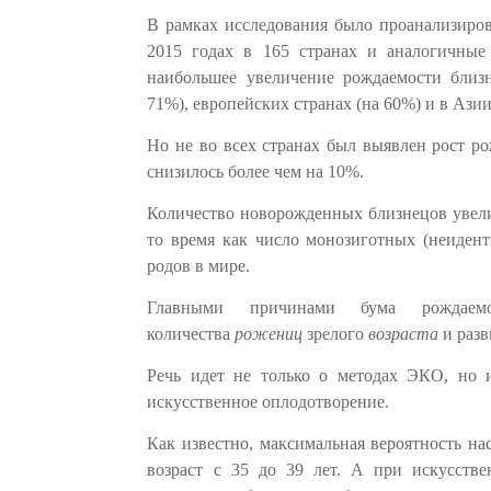
В рамках исследования было проанализиров
2015 годах в 165 странах и аналогичные
наибольшее увеличение рождаемости близ
71%), европейских странах (на 60%) и в Азии
Но не во всех странах был выявлен рост ро
снизилось более чем на 10%.
Количество новорожденных близнецов увели
то время как число монозиготных (неиден
родов в мире.
Главными причинами бума рождаемо
количества
рожениц
зрелого
возраста
и раз
Речь идет не только о методах ЭКО, но 
искусственное оплодотворение.
Как известно, максимальная вероятность н
возраст с 35 до 39 лет. А при искусств