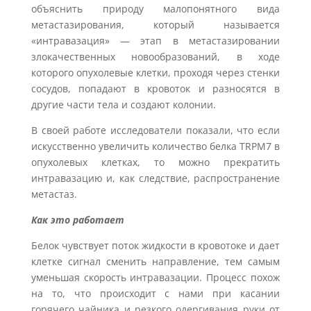
объяснить природу малопонятного вида
метастазирования, который называется
«интравазация» — этап в метастазировании
злокачественных новообразований, в ходе
которого опухолевые клетки, проходя через стенки
сосудов, попадают в кровоток и разносятся в
другие части тела и создают колонии.
В своей работе исследователи показали, что если
искусственно увеличить количество белка TRPM7 в
опухолевых клетках, то можно прекратить
интравазацию и, как следствие, распространение
метастаз.
Как это работает
Белок чувствует поток жидкости в кровотоке и дает
клетке сигнал сменить направление, тем самым
уменьшая скорость интравазации. Процесс похож
на то, что происходит с нами при касании
горячего чайника и резкого одергивания руки от