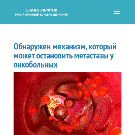
Обнаружен механизм, который
может остановить метастазы у
онкобольных