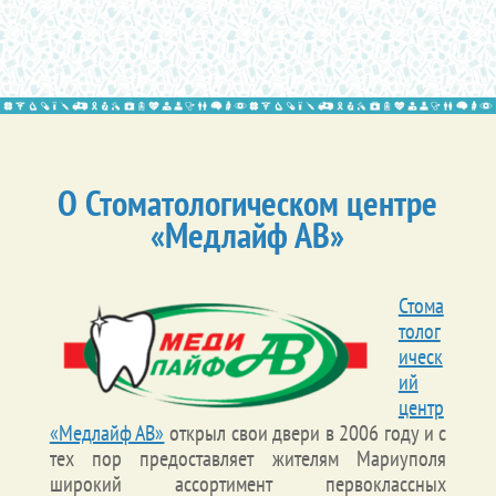
О Стоматологическом центре
«Медлайф АВ»
Стома
толог
ическ
ий
центр
«Медлайф АВ»
открыл свои двери в 2006 году и с
тех пор предоставляет жителям Мариуполя
широкий ассортимент первоклассных