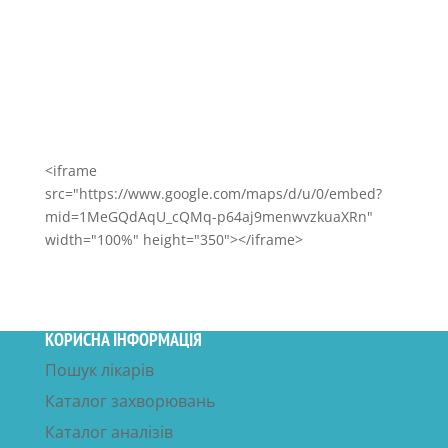
E-mail: klinika@medlife-av.com.ua
г. Мариуполь, пр. Металлургов, 167-А
Телефоны: + 38 (0629) 535-535, (097) 290-62-32,
(099) 255-05-05, (063) 7-535-535
<iframe
src="https://www.google.com/maps/d/u/0/embed?
mid=1MeGQdAqU_cQMq-p64aj9menwvzkuaXRn"
width="100%" height="350"></iframe>
КОРИСНА ІНФОРМАЦІЯ
Пошук лікарів
Каталог захворювань
Каталог аналізів