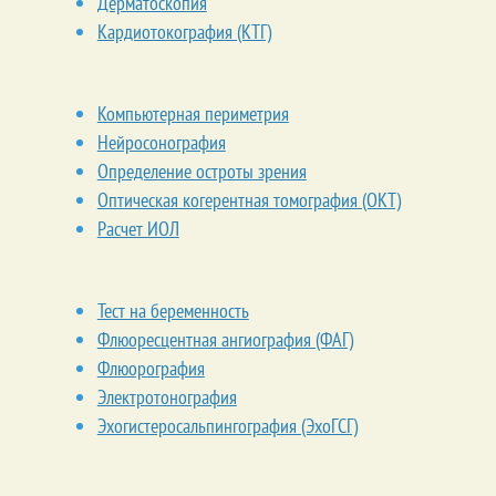
Дерматоскопия
Кардиотокография (КТГ)
Компьютерная периметрия
Нейросонография
Определение остроты зрения
Оптическая когерентная томография (ОКТ)
Расчет ИОЛ
Тест на беременность
Флюоресцентная ангиография (ФАГ)
Флюорография
Электротонография
Эхогистеросальпингография (ЭхоГСГ)