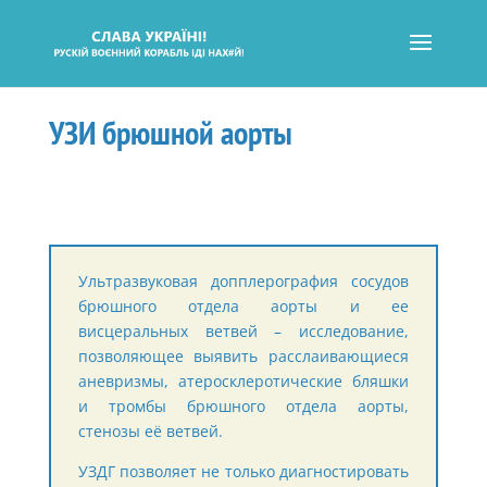
УЗИ брюшной аорты
Ультразвуковая допплерография сосудов
брюшного отдела аорты и ее
висцеральных ветвей – исследование,
позволяющее выявить расслаивающиеся
аневризмы, атеросклеротические бляшки
и тромбы брюшного отдела аорты,
стенозы её ветвей.
УЗДГ позволяет не только диагностировать