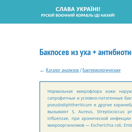
Бакпосев из уха + антибиот
←
Каталог анализов
/
Бактериологические
Нормальная микрофлора кожи наруж
сапрофитные и условно-патогенные бакте
pseudodiphtheriticum и другие корине
вызывают S. Aureus, Streptococcus pn
influenzae, при хронической инфекци
микроорганизмов — Escherichia coli, Ent