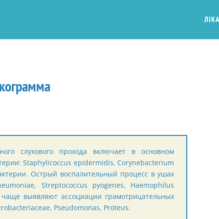
ЛІКА
икограмма
ного слухового прохода включает в основном
рии: Staphylicoccus epidermidis, Corynebacterium
бактерии. Острый воспалительный процесс в ушах
eumoniae, Streptococcus pyogenes, Haemophilus
и чаще выявляют ассоциации грамотрицательных
erobacteriaceae, Pseudomonas, Proteus.